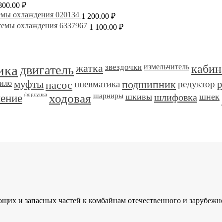
800.00
₽
емы охлаждения 020134
1 200.00
₽
темы охлаждения 6337967
1 100.00
₽
ика
двигатель
жатка
звездочки
измельчитель
кабин
ило
муфты
насос
пневматика
подшипник
редуктор
ление
форсунка
ходовая
шарниры
шкивы
шлифовка
шнек
и запасных частей к комбайнам отечественного и зарубежного