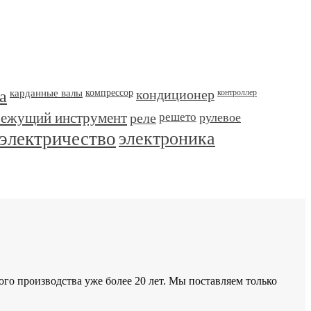
а
карданные валы
компрессор
кондиционер
контроллер
режущий инструмент
реле
решето
рулевое
электричество
электроника
 производства уже более 20 лет. Мы поставляем только