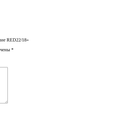
ение RED22/18»
ечены
*