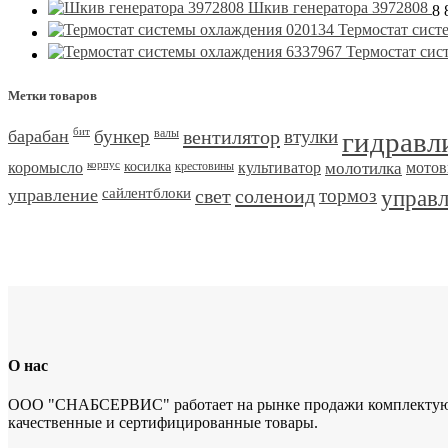
Шкив генератора 3972808
8 
Термостат сист
Термостат сис
Метки товаров
барабан
бит
бункер
валы
вентилятор
втулки
гидравл
коромысло
корпус
косилка
крестовины
культиватор
молотилка
мотов
управление
сайлентблоки
свет
соленоид
тормоз
управ
О нас
ООО "СНАБСЕРВИС" работает на рынке продажи комплектующих 
качественные и сертифицированные товары.