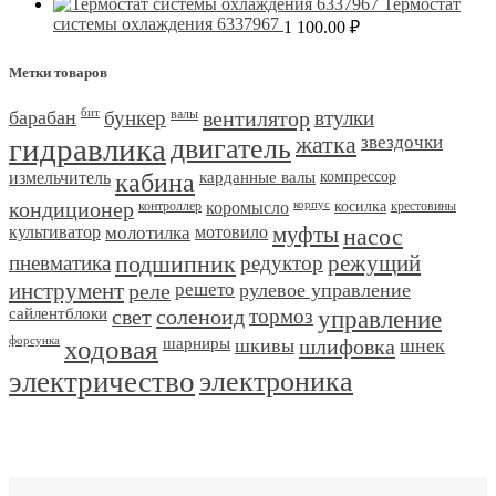
Термостат
системы охлаждения 6337967
1 100.00
₽
Метки товаров
барабан
бит
бункер
валы
вентилятор
втулки
гидравлика
двигатель
жатка
звездочки
измельчитель
кабина
карданные валы
компрессор
кондиционер
контроллер
коромысло
корпус
косилка
крестовины
культиватор
молотилка
мотовило
муфты
насос
пневматика
подшипник
редуктор
режущий
инструмент
реле
решето
рулевое управление
сайлентблоки
свет
соленоид
тормоз
управление
форсунка
ходовая
шарниры
шкивы
шлифовка
шнек
электричество
электроника