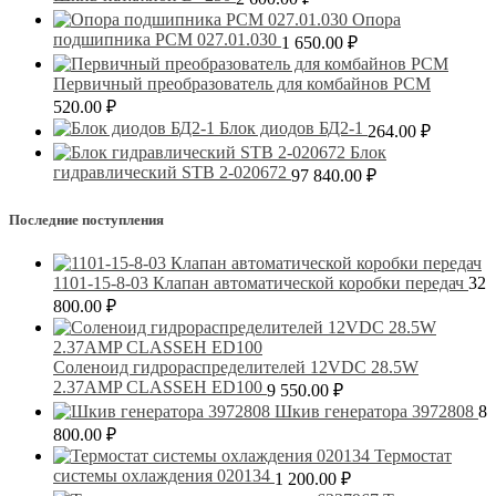
Опора
подшипника РСМ 027.01.030
1 650.00
₽
Первичный преобразователь для комбайнов РСМ
520.00
₽
Блок диодов БД2-1
264.00
₽
Блок
гидравлический STB 2-020672
97 840.00
₽
Последние поступления
1101-15-8-03 Клапан автоматической коробки передач
32
800.00
₽
Соленоид гидрораспределителей 12VDC 28.5W
2.37AMP CLASSEH ED100
9 550.00
₽
Шкив генератора 3972808
8
800.00
₽
Термостат
системы охлаждения 020134
1 200.00
₽