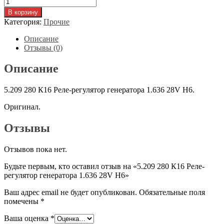
Количество
товара
В корзину
5.209
Категория:
Прочие
280
К16
Описание
Реле-
Отзывы (0)
регулятор
генератора
Описание
1.636
28V
5.209 280 К16 Реле-регулятор генератора 1.636 28V H6.
H6
Оригинал.
Отзывы
Отзывов пока нет.
Будьте первым, кто оставил отзыв на «5.209 280 К16 Реле-
регулятор генератора 1.636 28V H6»
Ваш адрес email не будет опубликован.
Обязательные поля
помечены
*
Ваша оценка
*