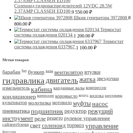
Соленоид гидрораспределителей 12VDC 28.5W
2.37AMP CLASSEH ED100
9 550.00
₽
Шкив генератора 3972808
8
800.00
₽
Термостат
системы охлаждения 020134
1 200.00
₽
Термостат
системы охлаждения 6337967
1 100.00
₽
Метки товаров
барабан
бит
бункер
валы
вентилятор
втулки
гидравлика
двигатель
жатка
звездочки
измельчитель
кабина
карданные валы
компрессор
кондиционер
контроллер
коромысло
корпус
косилка
крестовины
культиватор
молотилка
мотовило
муфты
насос
пневматика
подшипник
редуктор
режущий
инструмент
реле
решето
рулевое управление
сайлентблоки
свет
соленоид
тормоз
управление
форсунка
шарниры
шкивы
шнек