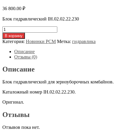
36 800.00
₽
Блок гидравлический IH.02.02.22.230
Количество
товара
В корзину
Блок
Категория:
Новинки РСМ
Метка:
гидравлика
гидравлический
IH.02.02.22.230
Описание
Отзывы (0)
Описание
Блок гидравлический для зерноуборочных комбайнов.
Каталожный номер IH.02.02.22.230.
Оригинал.
Отзывы
Отзывов пока нет.