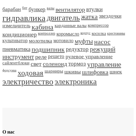
барабан
бит
бункер
валы
вентилятор
втулки
гидравлика
двигатель
жатка
звездочки
измельчитель
кабина
карданные валы
компрессор
кондиционер
контроллер
коромысло
корпус
косилка
крестовины
культиватор
молотилка
мотовило
муфты
насос
пневматика
подшипник
редуктор
режущий
инструмент
реле
решето
рулевое управление
сайлентблоки
свет
соленоид
тормоз
управление
форсунка
ходовая
шарниры
шкивы
шлифовка
шнек
электричество
электроника
О нас