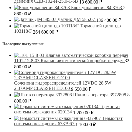
давления СДВ-Т02-И-25,0-1-5В
13 600.00
₽
Блок управления 84.3763
2
860.00
₽
Датчик ДМ 585.07
136 400.00
₽
Тормозной цилиндр
103118/F
264 600.00
₽
Последние поступления
1101-15-8-03 Клапан автоматической коробки передач
32
800.00
₽
Соленоид гидрораспределителей 12VDC 28.5W
2.37AMP CLASSEH ED100
9 550.00
₽
Шкив генератора 3972808
8
800.00
₽
Термостат
системы охлаждения 020134
1 200.00
₽
Термостат
системы охлаждения 6337967
1 100.00
₽