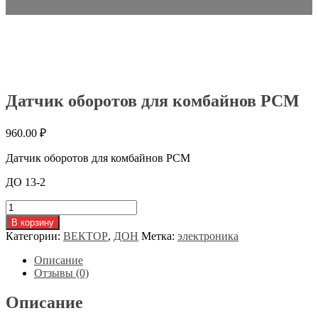
Датчик оборотов для комбайнов РСМ
960.00
₽
Датчик оборотов для комбайнов РСМ
ДО 13-2
Количество
товара
В корзину
Датчик
Категории:
ВЕКТОР
,
ДОН
Метка:
электроника
оборотов
для
Описание
комбайнов
Отзывы (0)
РСМ
Описание