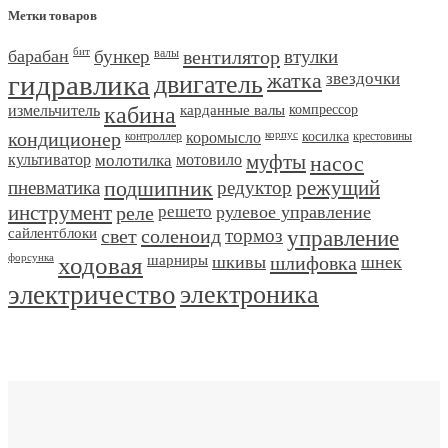
Метки товаров
барабан
бит
бункер
валы
вентилятор
втулки
гидравлика
двигатель
жатка
звездочки
измельчитель
кабина
карданные валы
компрессор
кондиционер
контроллер
коромысло
корпус
косилка
крестовины
культиватор
молотилка
мотовило
муфты
насос
пневматика
подшипник
редуктор
режущий
инструмент
реле
решето
рулевое управление
сайлентблоки
свет
соленоид
тормоз
управление
форсунка
ходовая
шарниры
шкивы
шлифовка
шнек
электричество
электроника