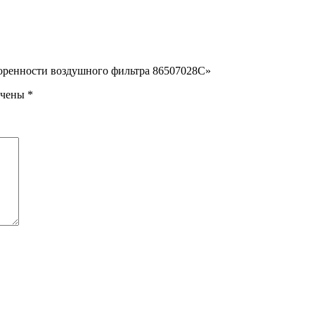
асоренности воздушного фильтра 86507028С»
ечены
*