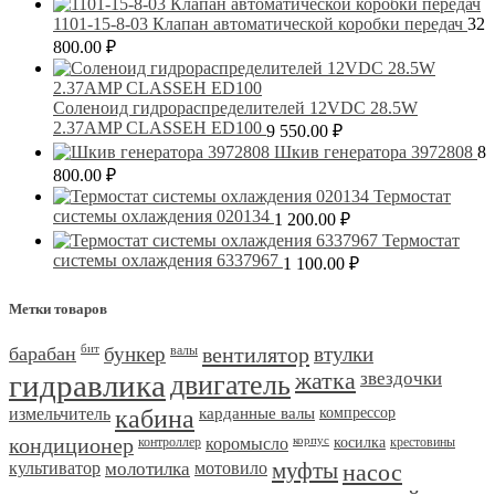
1101-15-8-03 Клапан автоматической коробки передач
32
800.00
₽
Соленоид гидрораспределителей 12VDC 28.5W
2.37AMP CLASSEH ED100
9 550.00
₽
Шкив генератора 3972808
8
800.00
₽
Термостат
системы охлаждения 020134
1 200.00
₽
Термостат
системы охлаждения 6337967
1 100.00
₽
Метки товаров
барабан
бит
бункер
валы
вентилятор
втулки
гидравлика
двигатель
жатка
звездочки
измельчитель
кабина
карданные валы
компрессор
кондиционер
контроллер
коромысло
корпус
косилка
крестовины
культиватор
молотилка
мотовило
муфты
насос