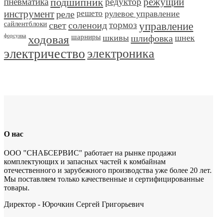
пневматика
подшипник
редуктор
режущий
инструмент
реле
решето
рулевое управление
сайлентблоки
свет
соленоид
тормоз
управление
форсунка
ходовая
шарниры
шкивы
шлифовка
шнек
электричество
электроника
О нас
ООО "СНАБСЕРВИС" работает на рынке продажи
комплектующих и запасных частей к комбайнам
отечественного и зарубежного производства уже более 20 лет.
Мы поставляем только качественные и сертифицированные
товары.
Директор - Юрочкин Сергей Григорьевич