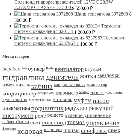
Соленоид гидрораспределителей 12VDC 28.5W
2.37AMP CLASSEH ED100
9 550.00
₽
Шкив генератора 3972808
8
800.00
₽
Термостат
системы охлаждения 020134
1 200.00
₽
Термостат
системы охлаждения 6337967
1 100.00
₽
Метки товаров
барабан
бит
бункер
валы
вентилятор
втулки
гидравлика
двигатель
жатка
звездочки
измельчитель
кабина
карданные валы
компрессор
кондиционер
контроллер
коромысло
корпус
косилка
крестовины
культиватор
молотилка
мотовило
муфты
насос
пневматика
подшипник
редуктор
режущий
инструмент
реле
решето
рулевое управление
сайлентблоки
свет
соленоид
тормоз
управление
форсунка
ходовая
шарниры
шкивы
шлифовка
шнек