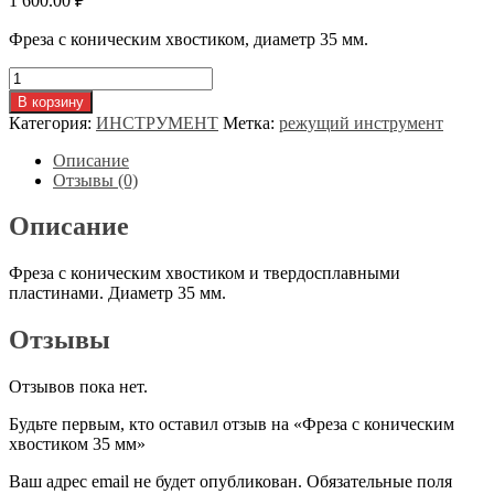
1 600.00
₽
Фреза с коническим хвостиком, диаметр 35 мм.
Количество
товара
В корзину
Фреза
Категория:
ИНСТРУМЕНТ
Метка:
режущий инструмент
с
коническим
Описание
хвостиком
Отзывы (0)
35
мм
Описание
Фреза с коническим хвостиком и твердосплавными
пластинами. Диаметр 35 мм.
Отзывы
Отзывов пока нет.
Будьте первым, кто оставил отзыв на «Фреза с коническим
хвостиком 35 мм»
Ваш адрес email не будет опубликован.
Обязательные поля