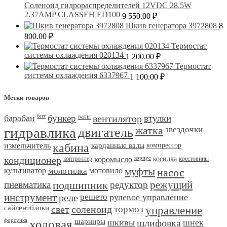
Соленоид гидрораспределителей 12VDC 28.5W
2.37AMP CLASSEH ED100
9 550.00
₽
Шкив генератора 3972808
8
800.00
₽
Термостат
системы охлаждения 020134
1 200.00
₽
Термостат
системы охлаждения 6337967
1 100.00
₽
Метки товаров
барабан
бит
бункер
валы
вентилятор
втулки
гидравлика
двигатель
жатка
звездочки
измельчитель
кабина
карданные валы
компрессор
кондиционер
контроллер
коромысло
корпус
косилка
крестовины
культиватор
молотилка
мотовило
муфты
насос
пневматика
подшипник
редуктор
режущий
инструмент
реле
решето
рулевое управление
сайлентблоки
свет
соленоид
тормоз
управление
форсунка
ходовая
шарниры
шкивы
шлифовка
шнек