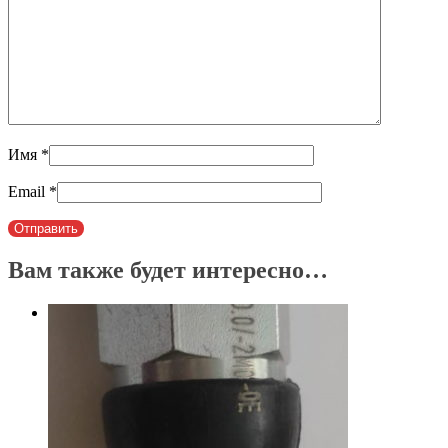
Имя
*
Email
*
Вам также будет интересно…