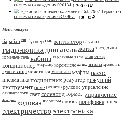
системы охлаждения 020134
1 200.00
₽
Термостат
системы охлаждения 6337967
1 100.00
₽
Метки товаров
барабан
бит
бункер
валы
вентилятор
втулки
гидравлика
двигатель
жатка
звездочки
измельчитель
кабина
карданные валы
компрессор
кондиционер
контроллер
коромысло
корпус
косилка
крестовины
культиватор
молотилка
мотовило
муфты
насос
пневматика
подшипник
редуктор
режущий
инструмент
реле
решето
рулевое управление
сайлентблоки
свет
соленоид
тормоз
управление
форсунка
ходовая
шарниры
шкивы
шлифовка
шнек
электричество
электроника