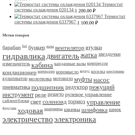
Термостат
системы охлаждения 020134
1 200.00
₽
Термостат
системы охлаждения 6337967
1 100.00
₽
Метки товаров
барабан
бит
бункер
валы
вентилятор
втулки
гидравлика
двигатель
жатка
звездочки
измельчитель
кабина
карданные валы
компрессор
кондиционер
контроллер
коромысло
корпус
косилка
крестовины
культиватор
молотилка
мотовило
муфты
насос
пневматика
подшипник
редуктор
режущий
инструмент
реле
решето
рулевое управление
сайлентблоки
свет
соленоид
тормоз
управление
форсунка
ходовая
шарниры
шкивы
шлифовка
шнек
электричество
электроника