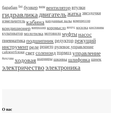
барабан
бит
бункер
валы
вентилятор
втулки
гидравлика
двигатель
жатка
звездочки
измельчитель
кабина
карданные валы
компрессор
кондиционер
контроллер
коромысло
корпус
косилка
крестовины
культиватор
молотилка
мотовило
муфты
насос
пневматика
подшипник
редуктор
режущий
инструмент
реле
решето
рулевое управление
сайлентблоки
свет
соленоид
тормоз
управление
форсунка
ходовая
шарниры
шкивы
шлифовка
шнек
электричество
электроника
О нас