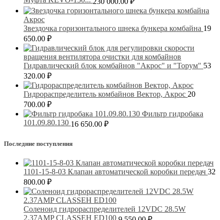
230 000.00
₽
Звездочка горизонтального шнека бункера комбайна
19
650.00
₽
Гидравлический блок комбайнов "Акрос" и "Торум"
53
320.00
₽
Гидрораспределитель комбайнов Вектор, Акрос
20
700.00
₽
Фильтр гидробака
101.09.80.130
16 650.00
₽
Последние поступления
1101-15-8-03 Клапан автоматической коробки передач
32
800.00
₽
Соленоид гидрораспределителей 12VDC 28.5W
2.37AMP CLASSEH ED100
9 550.00
₽