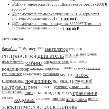
Шкив генератора 3972808
8
800.00
₽
Термостат
системы охлаждения 020134
1 200.00
₽
Термостат
системы охлаждения 6337967
1 100.00
₽
Метки товаров
барабан
бит
бункер
валы
вентилятор
втулки
гидравлика
двигатель
жатка
звездочки
измельчитель
кабина
карданные валы
компрессор
кондиционер
контроллер
коромысло
корпус
косилка
крестовины
культиватор
молотилка
мотовило
муфты
насос
пневматика
подшипник
редуктор
режущий
инструмент
реле
решето
рулевое управление
сайлентблоки
свет
соленоид
тормоз
управление
форсунка
ходовая
шарниры
шкивы
шлифовка
шнек
электричество
электроника