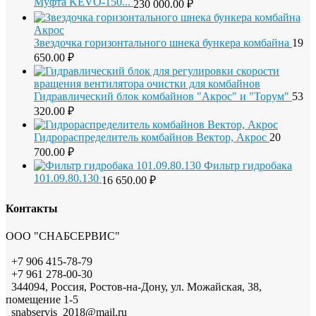
Муфта KEVO-150...
230 000.00
₽
Звездочка горизонтального шнека бункера комбайна
19
650.00
₽
Гидравлический блок комбайнов "Акрос" и "Торум"
53
320.00
₽
Гидрораспределитель комбайнов Вектор, Акрос
20
700.00
₽
Фильтр гидробака
101.09.80.130
16 650.00
₽
Контакты
ООО "СНАБСЕРВИС"
+7 906 415-78-79
+7 961 278-00-30
344094, Россия, Ростов-на-Дону, ул. Можайская, 38,
помещение 1-5
snabservis_2018@mail.ru