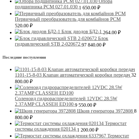
Опора
подшипника РСМ 027.01.030
1 650.00
₽
Первичный преобразователь для комбайнов РСМ
520.00
₽
Блок диодов БД2-1
264.00
₽
Блок
гидравлический STB 2-020672
97 840.00
₽
Последние поступления
1101-15-8-03 Клапан автоматической коробки передач
32
800.00
₽
Соленоид гидрораспределителей 12VDC 28.5W
2.37AMP CLASSEH ED100
9 550.00
₽
Шкив генератора 3972808
8
800.00
₽
Термостат
системы охлаждения 020134
1 200.00
₽
Термостат