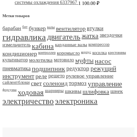
системы охлаждения 6337967
1 100.00
₽
Метки товаров
барабан
бит
бункер
валы
вентилятор
втулки
гидравлика
двигатель
жатка
звездочки
измельчитель
кабина
карданные валы
компрессор
кондиционер
контроллер
коромысло
корпус
косилка
крестовины
культиватор
молотилка
мотовило
муфты
насос
пневматика
подшипник
редуктор
режущий
инструмент
реле
решето
рулевое управление
сайлентблоки
свет
соленоид
тормоз
управление
форсунка
ходовая
шарниры
шкивы
шлифовка
шнек
электричество
электроника