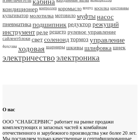
измельчитель
кабина
кондиционер
контроллер
коромысло
корпус
косилка
крестовины
культиватор
молотилка
мотовило
муфты
насос
пневматика
подшипник
редуктор
режущий
инструмент
реле
решето
рулевое управление
сайлентблоки
свет
соленоид
тормоз
управление
форсунка
ходовая
шарниры
шкивы
шлифовка
шнек
электричество
электроника
О нас
ООО "СНАБСЕРВИС" работает на рынке продажи
комплектующих и запасных частей к комбайнам
отечественного и зарубежного производства уже более 20 лет.
Мы поставляем только качественные и сертифицированные