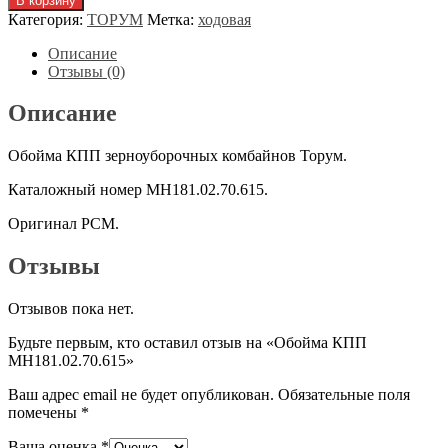
В корзину
Обойма
Категория:
ТОРУМ
Метка:
ходовая
КПП
МН181.02.70.615
Описание
Отзывы (0)
Описание
Обойма КПП зерноуборочных комбайнов Торум.
Каталожный номер МН181.02.70.615.
Оригинал РСМ.
Отзывы
Отзывов пока нет.
Будьте первым, кто оставил отзыв на «Обойма КПП
МН181.02.70.615»
Ваш адрес email не будет опубликован.
Обязательные поля
помечены
*
Ваша оценка
*