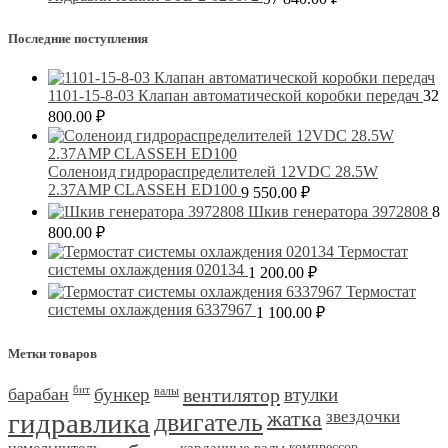
Последние поступления
1101-15-8-03 Клапан автоматической коробки передач
32
800.00
₽
Соленоид гидрораспределителей 12VDC 28.5W
2.37AMP CLASSEH ED100
9 550.00
₽
Шкив генератора 3972808
8
800.00
₽
Термостат
системы охлаждения 020134
1 200.00
₽
Термостат
системы охлаждения 6337967
1 100.00
₽
Метки товаров
барабан
бит
бункер
валы
вентилятор
втулки
гидравлика
двигатель
жатка
звездочки
карданные валы
компрессор