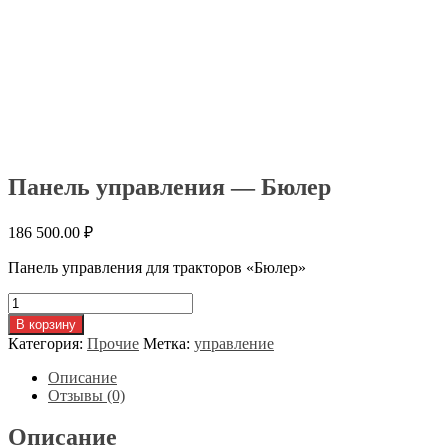
Панель управления — Бюлер
186 500.00
₽
Панель управления для тракторов «Бюлер»
Количество
товара
В корзину
Панель
Категория:
Прочие
Метка:
управление
управления
-
Описание
Бюлер
Отзывы (0)
Описание