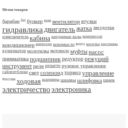
Метки товаров
барабан
бит
бункер
валы
вентилятор
втулки
гидравлика
двигатель
жатка
звездочки
измельчитель
кабина
карданные валы
компрессор
кондиционер
контроллер
коромысло
корпус
косилка
крестовины
культиватор
молотилка
мотовило
муфты
насос
пневматика
подшипник
редуктор
режущий
инструмент
реле
решето
рулевое управление
сайлентблоки
свет
соленоид
тормоз
управление
форсунка
ходовая
шарниры
шкивы
шлифовка
шнек
электричество
электроника