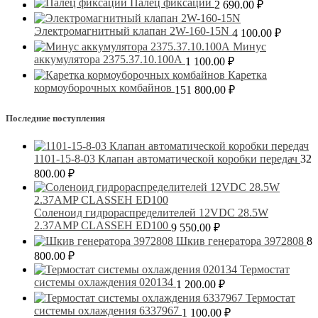
Палец фиксации
2 690.00
₽
Электромагнитный клапан 2W-160-15N
4 100.00
₽
Минус
аккумулятора 2375.37.10.100А
1 100.00
₽
Каретка
кормоуборочных комбайнов
151 800.00
₽
Последние поступления
1101-15-8-03 Клапан автоматической коробки передач
32
800.00
₽
Соленоид гидрораспределителей 12VDC 28.5W
2.37AMP CLASSEH ED100
9 550.00
₽
Шкив генератора 3972808
8
800.00
₽
Термостат
системы охлаждения 020134
1 200.00
₽
Термостат
системы охлаждения 6337967
1 100.00
₽