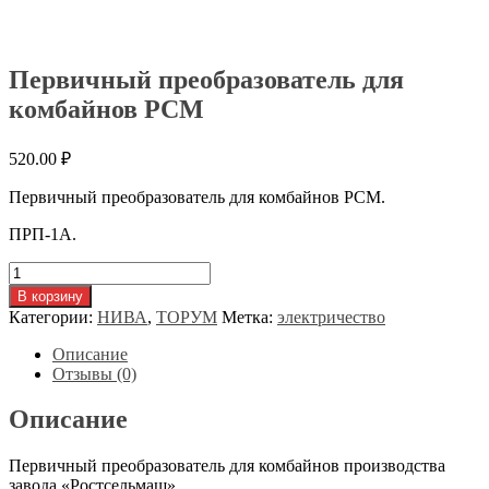
Первичный преобразователь для
комбайнов РСМ
520.00
₽
Первичный преобразователь для комбайнов РСМ.
ПРП-1А.
Количество
товара
В корзину
Первичный
Категории:
НИВА
,
ТОРУМ
Метка:
электричество
преобразователь
для
Описание
комбайнов
Отзывы (0)
РСМ
Описание
Первичный преобразователь для комбайнов производства
завода «Ростсельмаш».