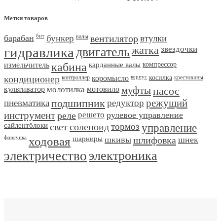
Метки товаров
барабан
бит
бункер
валы
вентилятор
втулки
гидравлика
двигатель
жатка
звездочки
измельчитель
кабина
карданные валы
компрессор
кондиционер
контроллер
коромысло
корпус
косилка
крестовины
культиватор
молотилка
мотовило
муфты
насос
пневматика
подшипник
редуктор
режущий
инструмент
реле
решето
рулевое управление
сайлентблоки
свет
соленоид
тормоз
управление
форсунка
ходовая
шарниры
шкивы
шлифовка
шнек
электричество
электроника