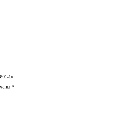
3891-1»
ечены
*