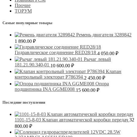
Прочие
ТОРУМ
Самые популярные товары
Ремень двигателя 3289842
1 890.00
₽
Гидравлическое соединение RED28/18
4 050.00
₽
Рычаг левый
181.21.90.340-01
10 600.00
₽
Клапан
контрольный электорат Р786394
2 450.00
₽
Опора
подшипника INA GGME008
15 600.00
₽
Последние поступления
1101-15-8-03 Клапан автоматической коробки передач
32
800.00
₽