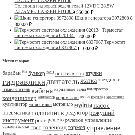
Соленоид гидрораспределителей 12VDC 28.5W
2.37AMP CLASSEH ED100
9 550.00
₽
Шкив генератора 3972808
8
800.00
₽
Термостат
системы охлаждения 020134
1 200.00
₽
Термостат
системы охлаждения 6337967
1 100.00
₽
Метки товаров
барабан
бит
бункер
валы
вентилятор
втулки
гидравлика
двигатель
жатка
звездочки
измельчитель
кабина
карданные валы
компрессор
кондиционер
контроллер
коромысло
корпус
косилка
крестовины
культиватор
молотилка
мотовило
муфты
насос
пневматика
подшипник
редуктор
режущий
инструмент
реле
решето
рулевое управление
сайлентблоки
свет
соленоид
тормоз
управление
форсунка
шарниры
шкивы
шнек