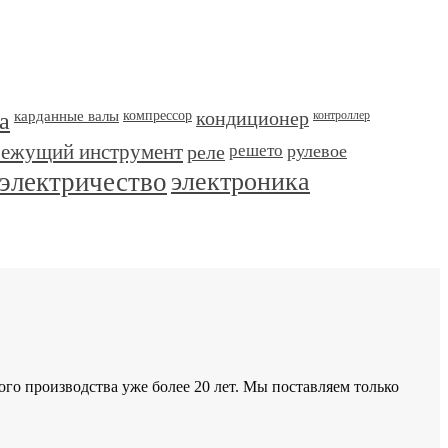
а
карданные валы
компрессор
кондиционер
контроллер
режущий инструмент
реле
решето
рулевое
электричество
электроника
 производства уже более 20 лет. Мы поставляем только