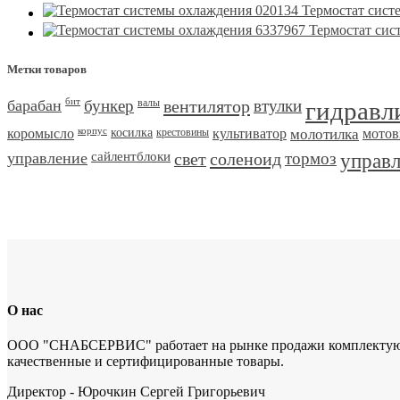
Термостат сист
Термостат сис
Метки товаров
барабан
бит
бункер
валы
вентилятор
втулки
гидравл
коромысло
корпус
косилка
крестовины
культиватор
молотилка
мотов
управление
сайлентблоки
свет
соленоид
тормоз
управ
О нас
ООО "СНАБСЕРВИС" работает на рынке продажи комплектующих 
качественные и сертифицированные товары.
Директор - Юрочкин Сергей Григорьевич