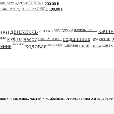
емы охлаждения 020134
1 200.00
₽
темы охлаждения 6337967
1 100.00
₽
ика
двигатель
жатка
звездочки
измельчитель
кабин
ило
муфты
насос
пневматика
подшипник
редуктор
ление
форсунка
ходовая
шарниры
шкивы
шлифовка
шнек
и запасных частей к комбайнам отечественного и зарубежного