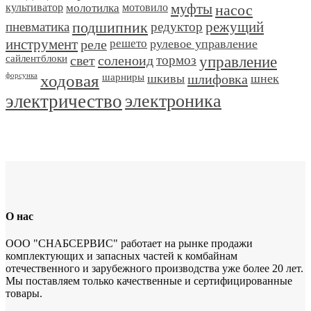
культиватор
молотилка
мотовило
муфты
насос
пневматика
подшипник
редуктор
режущий
инструмент
реле
решето
рулевое управление
сайлентблоки
свет
соленоид
тормоз
управление
форсунка
ходовая
шарниры
шкивы
шлифовка
шнек
электричество
электроника
О нас
ООО "СНАБСЕРВИС" работает на рынке продажи
комплектующих и запасных частей к комбайнам
отечественного и зарубежного производства уже более 20 лет.
Мы поставляем только качественные и сертифицированные
товары.