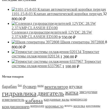
1101-15-8-03 Клапан автоматической коробки передач
32
800.00
₽
Соленоид гидрораспределителей 12VDC 28.5W
2.37AMP CLASSEH ED100
9 550.00
₽
Шкив генератора 3972808
8
800.00
₽
Термостат
системы охлаждения 020134
1 200.00
₽
Термостат
системы охлаждения 6337967
1 100.00
₽
Метки товаров
барабан
бит
бункер
валы
вентилятор
втулки
гидравлика
двигатель
жатка
звездочки
измельчитель
кабина
карданные валы
компрессор
кондиционер
контроллер
коромысло
корпус
косилка
крестовины