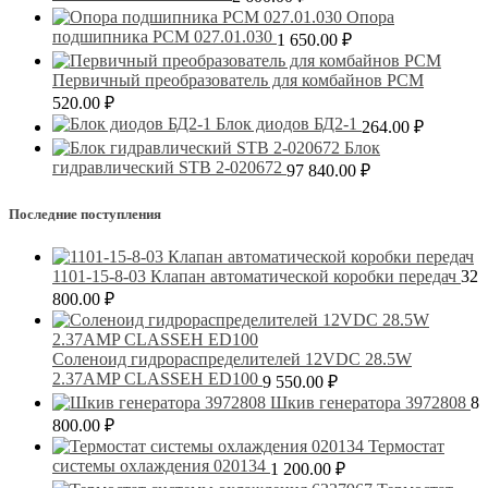
Опора
подшипника РСМ 027.01.030
1 650.00
₽
Первичный преобразователь для комбайнов РСМ
520.00
₽
Блок диодов БД2-1
264.00
₽
Блок
гидравлический STB 2-020672
97 840.00
₽
Последние поступления
1101-15-8-03 Клапан автоматической коробки передач
32
800.00
₽
Соленоид гидрораспределителей 12VDC 28.5W
2.37AMP CLASSEH ED100
9 550.00
₽
Шкив генератора 3972808
8
800.00
₽
Термостат
системы охлаждения 020134
1 200.00
₽