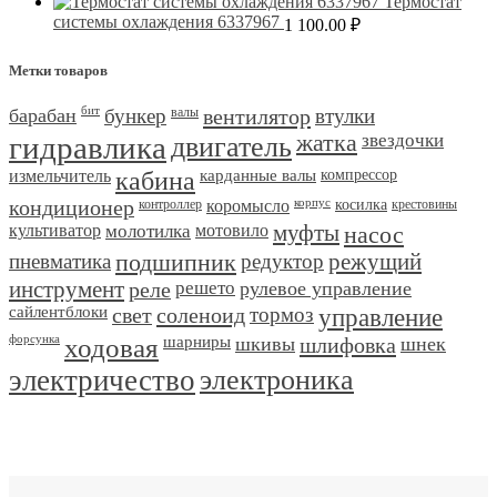
Термостат
системы охлаждения 6337967
1 100.00
₽
Метки товаров
барабан
бит
бункер
валы
вентилятор
втулки
гидравлика
двигатель
жатка
звездочки
измельчитель
кабина
карданные валы
компрессор
кондиционер
контроллер
коромысло
корпус
косилка
крестовины
культиватор
молотилка
мотовило
муфты
насос
пневматика
подшипник
редуктор
режущий
инструмент
реле
решето
рулевое управление
сайлентблоки
свет
соленоид
тормоз
управление
форсунка
ходовая
шарниры
шкивы
шлифовка
шнек
электричество
электроника