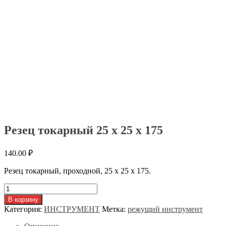
Резец токарный 25 х 25 х 175
140.00
₽
Резец токарный, проходной, 25 х 25 х 175.
Количество
товара
В корзину
Резец
Категория:
ИНСТРУМЕНТ
Метка:
режущий инструмент
токарный
25