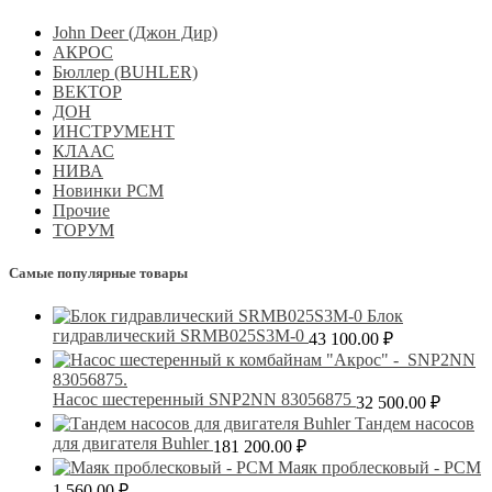
John Deer (Джон Дир)
АКРОС
Бюллер (BUHLER)
ВЕКТОР
ДОН
ИНСТРУМЕНТ
КЛААС
НИВА
Новинки РСМ
Прочие
ТОРУМ
Самые популярные товары
Блок
гидравлический SRMB025S3M-0
43 100.00
₽
Насос шестеренный SNP2NN 83056875
32 500.00
₽
Тандем насосов
для двигателя Buhler
181 200.00
₽
Маяк проблесковый - РСМ
1 560.00
₽