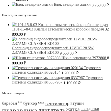
Блок звездочек жатки
3 760.00
₽
Последние поступления
1101-15-8-03 Клапан автоматической коробки передач
32
800.00
₽
Соленоид гидрораспределителей 12VDC 28.5W
2.37AMP CLASSEH ED100
9 550.00
₽
Шкив генератора 3972808
8
800.00
₽
Термостат
системы охлаждения 020134
1 200.00
₽
Термостат
системы охлаждения 6337967
1 100.00
₽
Метки товаров
барабан
бит
бункер
валы
вентилятор
втулки
гидравлика
двигатель
жатка
звездочки