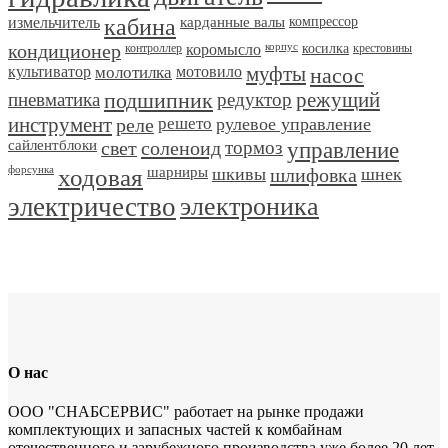
измельчитель
кабина
карданные валы
компрессор
кондиционер
контроллер
коромысло
корпус
косилка
крестовины
культиватор
молотилка
мотовило
муфты
насос
пневматика
подшипник
редуктор
режущий
инструмент
реле
решето
рулевое управление
сайлентблоки
свет
соленоид
тормоз
управление
форсунка
ходовая
шарниры
шкивы
шлифовка
шнек
электричество
электроника
О нас
ООО "СНАБСЕРВИС" работает на рынке продажи
комплектующих и запасных частей к комбайнам
отечественного и зарубежного производства уже более 20 лет.