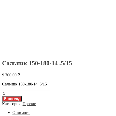
Сальник 150-180-14 .5/15
9 700.00
₽
Сальник 150-180-14 .5/15
Количество
товара
В корзину
Сальник
Категория:
Прочие
150-
180-
Описание
14