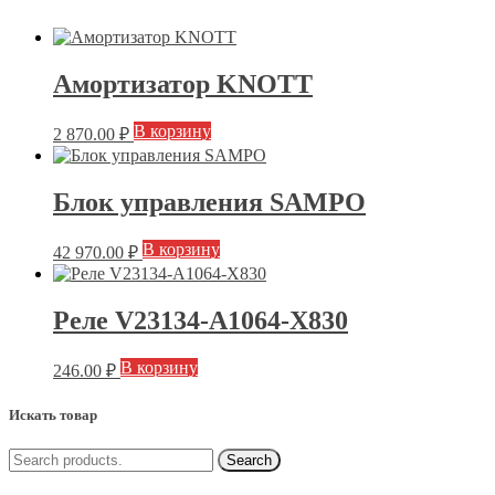
Амортизатор KNOTT
В корзину
2 870.00
₽
Блок управления SAMPO
В корзину
42 970.00
₽
Реле V23134-A1064-X830
В корзину
246.00
₽
Искать товар