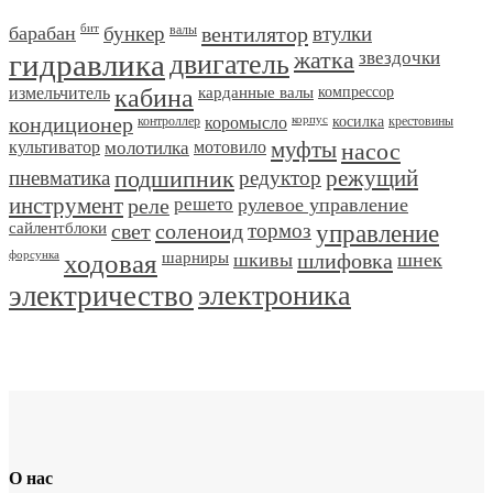
барабан
бит
бункер
валы
вентилятор
втулки
гидравлика
двигатель
жатка
звездочки
измельчитель
кабина
карданные валы
компрессор
кондиционер
контроллер
коромысло
корпус
косилка
крестовины
культиватор
молотилка
мотовило
муфты
насос
пневматика
подшипник
редуктор
режущий
инструмент
реле
решето
рулевое управление
сайлентблоки
свет
соленоид
тормоз
управление
форсунка
ходовая
шарниры
шкивы
шлифовка
шнек
электричество
электроника
О нас