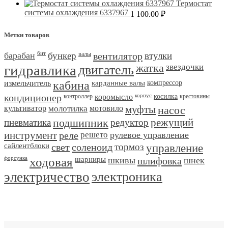
Термостат
системы охлаждения 6337967
1 100.00
₽
Метки товаров
барабан
бит
бункер
валы
вентилятор
втулки
гидравлика
двигатель
жатка
звездочки
измельчитель
кабина
карданные валы
компрессор
кондиционер
контроллер
коромысло
корпус
косилка
крестовины
культиватор
молотилка
мотовило
муфты
насос
пневматика
подшипник
редуктор
режущий
инструмент
реле
решето
рулевое управление
сайлентблоки
свет
соленоид
тормоз
управление
форсунка
ходовая
шарниры
шкивы
шлифовка
шнек
электричество
электроника