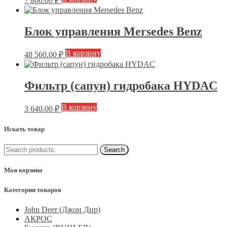
7 800.00
₽
Блок управления Mersedes Benz
В корзину
48 560.00
₽
Фильтр (сапун) гидробака HYDAC
В корзину
3 640.00
₽
Искать товар
Моя корзина
Категории товаров
John Deer (Джон Дир)
АКРОС