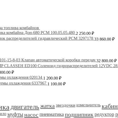
да топлива комбайнов
чка комбайна Дон-680 РСМ 100.05.05.480
2 250.00
₽
лок распределителей гидравлический РСМ 3297178
33 860.00
₽
101-15-8-03 Клапан автоматической коробки передач
32 800.00
₽
Соленоид гидрораспределителей 12VDC 
800.00
₽
емы охлаждения 020134
1 200.00
₽
темы охлаждения 6337967
1 100.00
₽
ика
двигатель
жатка
звездочки
измельчитель
кабин
ило
муфты
насос
пневматика
подшипник
редуктор