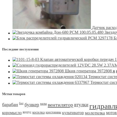
Датчик расхо
Звездо
Б
Последние поступления
1
Шкив генератора 3972808
8 
Термостат сист
Термостат сис
Метки товаров
барабан
бит
бункер
валы
вентилятор
втулки
гидравл
коромысло
корпус
косилка
крестовины
культиватор
молотилка
мотов