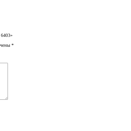
 6403»
ечены
*