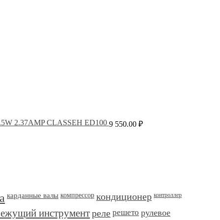
28.5W 2.37AMP CLASSEH ED100
9 550.00
₽
а
карданные валы
компрессор
кондиционер
контроллер
режущий инструмент
реле
решето
рулевое