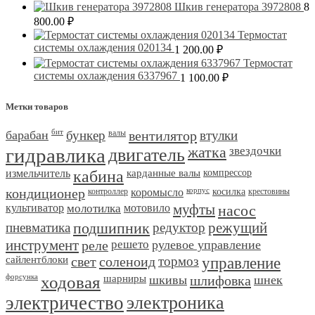
Шкив генератора 3972808
8
800.00
₽
Термостат
системы охлаждения 020134
1 200.00
₽
Термостат
системы охлаждения 6337967
1 100.00
₽
Метки товаров
барабан
бит
бункер
валы
вентилятор
втулки
гидравлика
двигатель
жатка
звездочки
измельчитель
кабина
карданные валы
компрессор
кондиционер
контроллер
коромысло
корпус
косилка
крестовины
культиватор
молотилка
мотовило
муфты
насос
пневматика
подшипник
редуктор
режущий
инструмент
реле
решето
рулевое управление
сайлентблоки
свет
соленоид
тормоз
управление
форсунка
ходовая
шарниры
шкивы
шлифовка
шнек
электричество
электроника