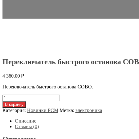
Переключатель быстрого останова CO
4 360.00
₽
Переключатель быстрого останова COBO.
Количество
товара
В корзину
Переключатель
Категория:
Новинки РСМ
Метка:
электроника
быстрого
останова
Описание
COBO
Отзывы (0)