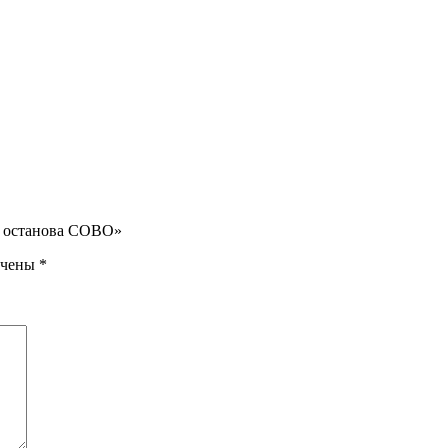
го останова COBO»
ечены
*