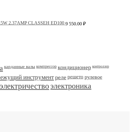
28.5W 2.37AMP CLASSEH ED100
9 550.00
₽
а
карданные валы
компрессор
кондиционер
контроллер
режущий инструмент
реле
решето
рулевое
электричество
электроника