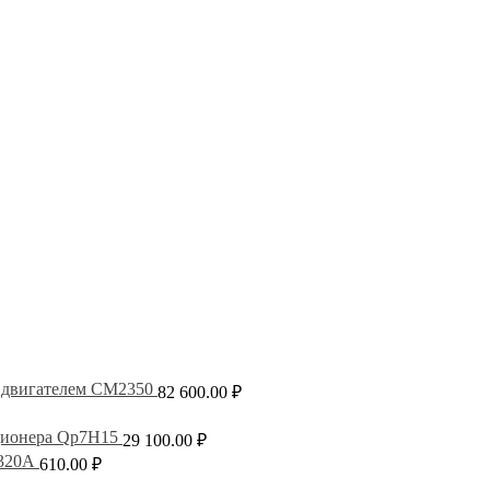
 двигателем СМ2350
82 600.00
₽
ционера Qp7H15
29 100.00
₽
.320А
610.00
₽