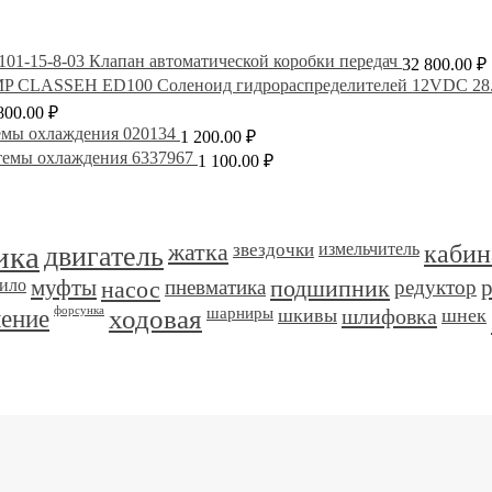
101-15-8-03 Клапан автоматической коробки передач
32 800.00
₽
Соленоид гидрораспределителей 12VDC 
800.00
₽
емы охлаждения 020134
1 200.00
₽
темы охлаждения 6337967
1 100.00
₽
ика
двигатель
жатка
звездочки
измельчитель
кабин
ило
муфты
насос
пневматика
подшипник
редуктор
ление
форсунка
ходовая
шарниры
шкивы
шлифовка
шнек