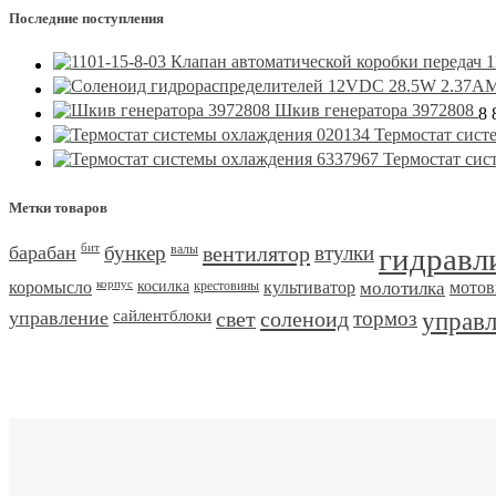
Последние поступления
1
Шкив генератора 3972808
8 
Термостат сист
Термостат сис
Метки товаров
барабан
бит
бункер
валы
вентилятор
втулки
гидравл
коромысло
корпус
косилка
крестовины
культиватор
молотилка
мотов
управление
сайлентблоки
свет
соленоид
тормоз
управ