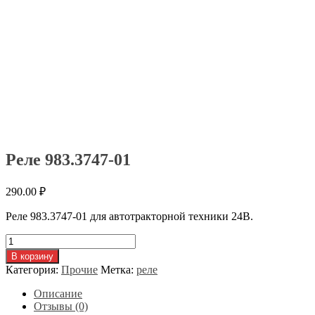
Реле 983.3747-01
290.00
₽
Реле 983.3747-01 для автотракторной техники 24В.
Количество
товара
В корзину
Реле
Категория:
Прочие
Метка:
реле
983.3747-
01
Описание
Отзывы (0)