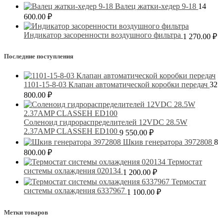
Валец жатки-хедер 9-18
14
600.00
₽
Индикатор засоренности воздушного фильтра
1 270.00
₽
Последние поступления
1101-15-8-03 Клапан автоматической коробки передач
32
800.00
₽
Соленоид гидрораспределителей 12VDC 28.5W
2.37AMP CLASSEH ED100
9 550.00
₽
Шкив генератора 3972808
8
800.00
₽
Термостат
системы охлаждения 020134
1 200.00
₽
Термостат
системы охлаждения 6337967
1 100.00
₽
Метки товаров