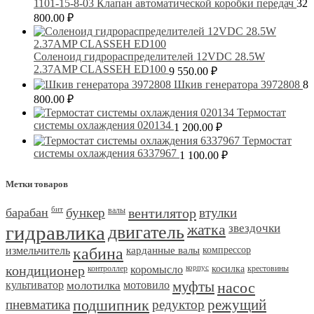
1101-15-8-03 Клапан автоматической коробки передач
32
800.00
₽
Соленоид гидрораспределителей 12VDC 28.5W
2.37AMP CLASSEH ED100
9 550.00
₽
Шкив генератора 3972808
8
800.00
₽
Термостат
системы охлаждения 020134
1 200.00
₽
Термостат
системы охлаждения 6337967
1 100.00
₽
Метки товаров
барабан
бит
бункер
валы
вентилятор
втулки
гидравлика
двигатель
жатка
звездочки
измельчитель
кабина
карданные валы
компрессор
кондиционер
контроллер
коромысло
корпус
косилка
крестовины
культиватор
молотилка
мотовило
муфты
насос
пневматика
подшипник
редуктор
режущий