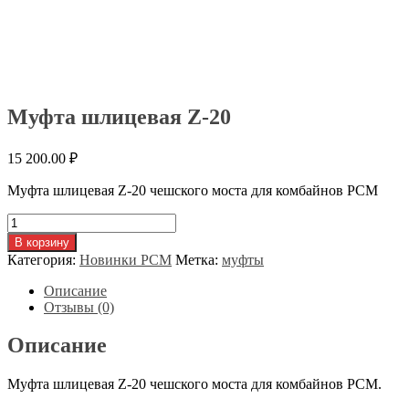
Муфта шлицевая Z-20
15 200.00
₽
Муфта шлицевая Z-20 чешского моста для комбайнов РСМ
Количество
товара
В корзину
Муфта
Категория:
Новинки РСМ
Метка:
муфты
шлицевая
Z-
Описание
20
Отзывы (0)
Описание
Муфта шлицевая Z-20 чешского моста для комбайнов РСМ.